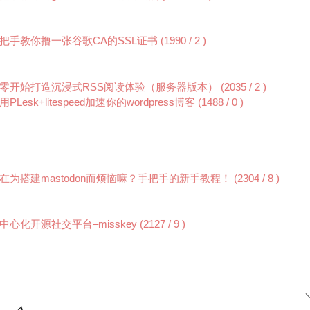
把手教你撸一张谷歌CA的SSL证书
(1990
/ 2
)
零开始打造沉浸式RSS阅读体验（服务器版本）
(2035
/ 2
)
用PLesk+litespeed加速你的wordpress博客
(1488
/ 0
)
在为搭建mastodon而烦恼嘛？手把手的新手教程！
(2304
/ 8
)
中心化开源社交平台–misskey
(2127
/ 9
)