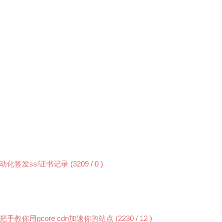
服务器寄了 (╬｀□´) 不慌 (｀・ω・´)! 快照来了 (ﾉ･ω･)ﾉ！
动化签发ssl证书记录
(3209
/ 0
)
把手教你用gcore cdn加速你的站点
(2230
/ 12
)