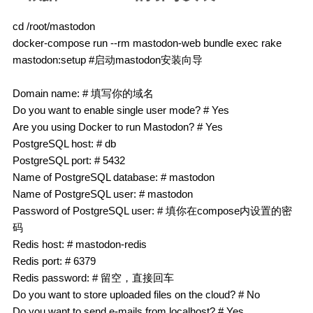
cd /root/mastodon

docker-compose run --rm mastodon-web bundle exec rake 
Domain name: # 填写你的域名

Do you want to enable single user mode? # Yes

Are you using Docker to run Mastodon? # Yes

PostgreSQL host: # db

PostgreSQL port: # 5432

Name of PostgreSQL database: # mastodon

Name of PostgreSQL user: # mastodon

Password of PostgreSQL user: # 填你在compose内设置的密
码

Redis host: # mastodon-redis

Redis port: # 6379

Redis password: # 留空，直接回车

Do you want to store uploaded files on the cloud? # No

Do you want to send e-mails from localhost? # Yes
