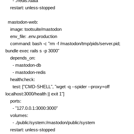
      - ./redis:/data

    restart: unless-stopped

  mastodon-web:

    image: tootsuite/mastodon

    env_file: .env.production

    command: bash -c "rm -f /mastodon/tmp/pids/server.pid; 
bundle exec rails s -p 3000"

    depends_on:

      - mastodon-db

      - mastodon-redis

    healthcheck:

      test: ["CMD-SHELL", "wget -q --spider --proxy=off 
localhost:3000/health || exit 1"]

    ports:

      - "127.0.0.1:3000:3000"

    volumes:

      - ./public/system:/mastodon/public/system

    restart: unless-stopped
