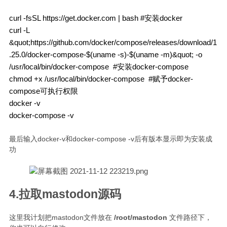
curl -fsSL https://get.docker.com | bash #安装docker

curl -L 
&quot;https://github.com/docker/compose/releases/download/1
.25.0/docker-compose-$(uname -s)-$(uname -m)&quot; -o 
/usr/local/bin/docker-compose  #安装docker-compose

chmod +x /usr/local/bin/docker-compose  #赋予docker-
compose可执行权限

docker -v

最后输入docker-v和docker-compose -v后有版本显示即为安装成
功
4.拉取mastodon源码
这里我计划把mastodon文件放在
/root/mastodon
文件路径下，