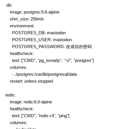
 db:

    image: postgres:9.6-alpine

    shm_size: 256mb

    environment:

      POSTGRES_DB: mastodon

      POSTGRES_USER: mastodon

      POSTGRES_PASSWORD: 改成你的密码

    healthcheck:

      test: ["CMD", "pg_isready", "-U", "postgres"]

    volumes:

      - ./postgres:/var/lib/postgresql/data

    restart: unless-stopped

redis:

    image: redis:6.0-alpine

    healthcheck:

      test: ["CMD", "redis-cli", "ping"]

    volumes:
