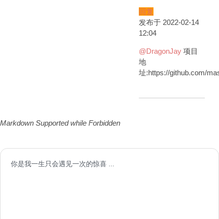
回复
发布于 2022-02-14
12:04
@DragonJay
项目
地
址:https://github.com/mas
Markdown Supported while
Forbidden