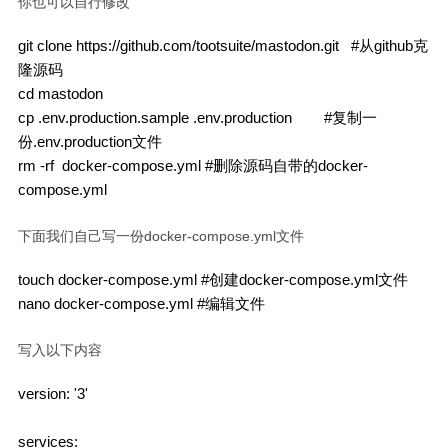
你也可以自行修改
git clone https://github.com/tootsuite/mastodon.git   #从github克
隆源码

cd mastodon

cp .env.production.sample .env.production        #复制一
份.env.production文件

rm -rf  docker-compose.yml #删除源码自带的docker-
下面我们自己写一份docker-compose.yml文件
touch docker-compose.yml #创建docker-compose.yml文件

写入以下内容
version: '3'

services:
