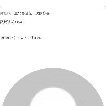
你是我一生只会遇见一次的惊喜 ...
戳我试试 OωO
bilibili~
(=・ω・=)
Tieba