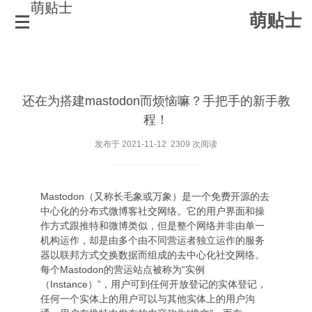
萌贴士
萌贴士
服务器寄了 (╬｀□´) 不慌 (｀・ω・´)! 快照来了 (ﾉ･ω･)ﾉ！
还在为搭建mastodon而烦恼嘛？手把手的新手教
程！
发布于 2021-11-12 2309 次阅读
Mastodon（又称长毛象或万象）是一个免费开源的去
中心化的分布式微博客社交网络。它的用户界面和操
作方式跟推特和微博类似，但是整个网络并非由单一
机构运作，却是由多个由不同营运者独立运作的服务
器以联邦方式交换数据而组成的去中心化社交网络。
每个Mastodon的营运站点被称为“实例
（Instance）”，用户可到任何开放登记的实体登记，
任何一个实体上的用户可以与其他实体上的用户沟