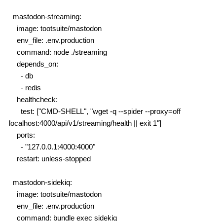
  mastodon-streaming:

    image: tootsuite/mastodon

    env_file: .env.production

    command: node ./streaming

    depends_on:

      - db

      - redis

    healthcheck:

      test: ["CMD-SHELL", "wget -q --spider --proxy=off 
localhost:4000/api/v1/streaming/health || exit 1"]

    ports:

      - "127.0.0.1:4000:4000"

    restart: unless-stopped

  mastodon-sidekiq:

    image: tootsuite/mastodon

    env_file: .env.production

    command: bundle exec sidekiq
